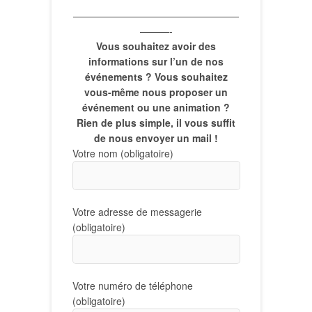
o
e
t
c
—————————————————
n
i
h
———-
n
Vous souhaitez avoir des
o
e
e
informations sur l’un de nos
z
n
e
événements ? Vous souhaitez
u
d
vous-même nous proposer un
n
t
événement ou une animation ?
e
e
n
Rien de plus simple, il vous suffit
d
v
de nous envoyer un mail !
a
a
Votre nom (obligatoire)
u
t
v
e
e
i
.
s
g
Votre adresse de messagerie
É
(obligatoire)
a
v
t
è
i
n
Votre numéro de téléphone
o
(obligatoire)
e