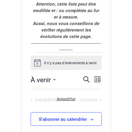
Attention, cette liste peut être
modifiée et / ou complétée au fur
et à mesure.
Aussi, nous vous conseillons de
vérifier régulièrement les
évolutions de cette page.
—————————————————
———-
Évènements
Il n’y a pas d’évènements à venir.
N
o
t
À venir
R
N
R
i
L
c
e
S
e
a
e
i
c
é
s
v
c
Évènements
Évènements
précédents
Aujourd’hui
suivants
h
l
t
i
e
h
e
e
r
c
g
e
S’abonner au calendrier
t
c
a
r
i
h