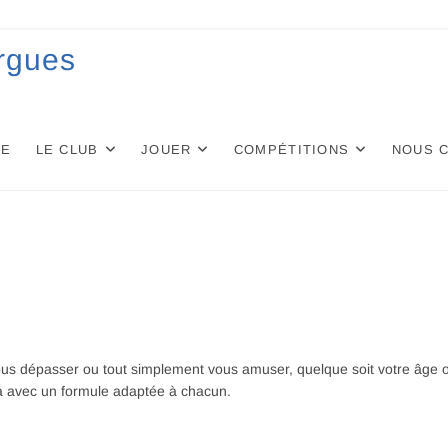
rgues
UE
LE CLUB
JOUER
COMPÉTITIONS
NOUS 
 vous dépasser ou tout simplement vous amuser, quelque soit votre âge 
ra avec un formule adaptée à chacun.