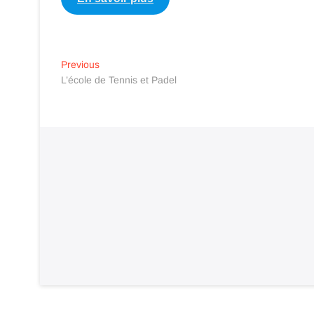
Navigation
Previous
Previous
post:
L’école de Tennis et Padel
de
l’article